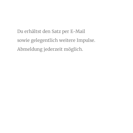
Du erhältst den Satz per E-Mail
sowie gelegentlich weitere Impulse.
Abmeldung jederzeit möglich.