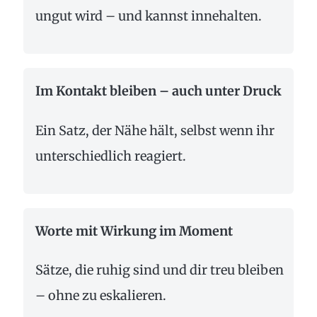
ungut wird – und kannst innehalten.
Im Kontakt bleiben – auch unter Druck
Ein Satz, der Nähe hält, selbst wenn ihr
unterschiedlich reagiert.
Worte mit Wirkung im Moment
Sätze, die ruhig sind und dir treu bleiben
– ohne zu eskalieren.