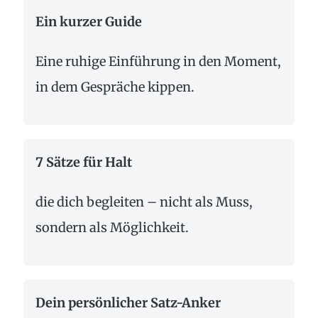
Ein kurzer Guide
Eine ruhige Einführung in den Moment,
in dem Gespräche kippen.
7 Sätze für Halt
die dich begleiten – nicht als Muss,
sondern als Möglichkeit.
Dein persönlicher Satz-Anker